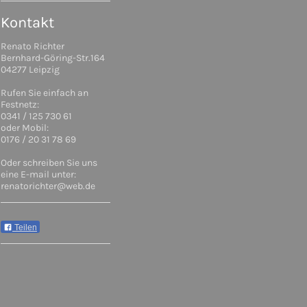
Kontakt
Renato Richter
Bernhard-Göring-Str.164
04277 Leipzig
Rufen Sie einfach an
Festnetz:
0341 / 125 730 61
oder Mobil:
0176 / 20 31 78 69
Oder schreiben Sie uns
eine E-mail unter:
renatorichter@web.de
Teilen