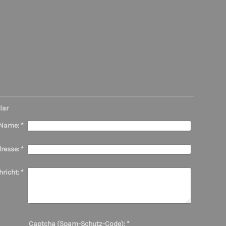
lar
Name:
*
resse:
*
richt:
*
Captcha (Spam-Schutz-Code): *