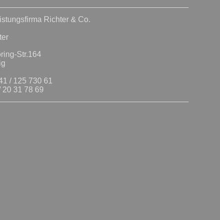
eistungsfirma Richter & Co.
ter
ring-Str.164
ig
41 / 125 730 61
/ 20 31 78 69