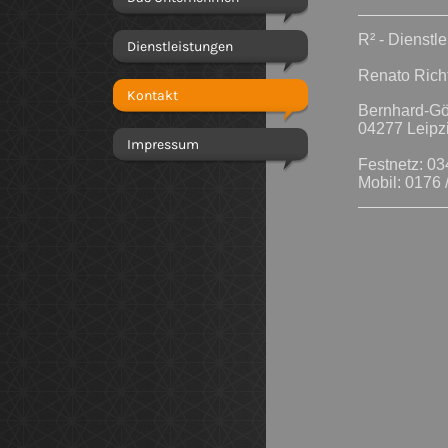
R² - Dienstl
Dienstleistungen
Renato Rich
Kontakt
Bernhard-Gö
04277 Leipz
Impressum
Festnetz: 03
Mobil: 0176 